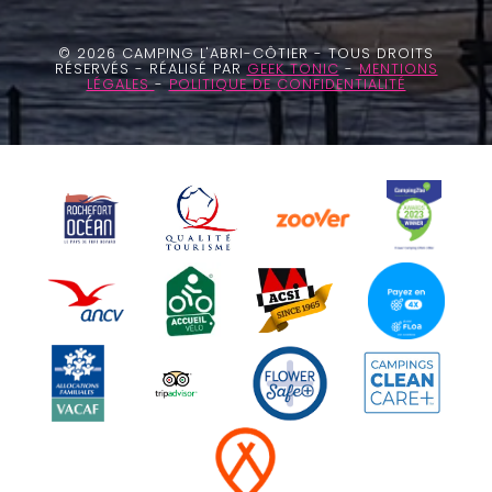
© 2026 CAMPING L'ABRI-CÔTIER - TOUS DROITS
RÉSERVÉS - RÉALISÉ PAR
GEEK TONIC
-
MENTIONS
LÉGALES
-
POLITIQUE DE CONFIDENTIALITÉ