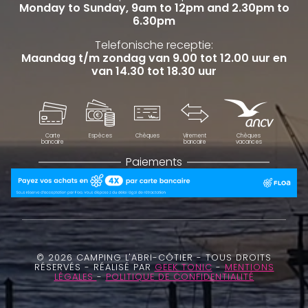
Monday to Sunday, 9am to 12pm and 2.30pm to
6.30pm
Telefonische receptie:
Maandag t/m zondag van 9.00 tot 12.00 uur en
van 14.30 tot 18.30 uur
Carte
Espèces
Chèques
Virement
Chèques
bancaire
bancaire
vacances
Paiements
© 2026 CAMPING L'ABRI-CÔTIER - TOUS DROITS
RÉSERVÉS - RÉALISÉ PAR
GEEK TONIC
-
MENTIONS
LÉGALES
-
POLITIQUE DE CONFIDENTIALITÉ