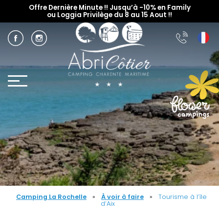
Offre Dernière Minute !! Jusqu’à -10% en Family
ou Loggia Privilège du 8 au 15 Aout !!
Camping La Rochelle
»
À voir à faire
»
Tourisme à l’île
d’Aix