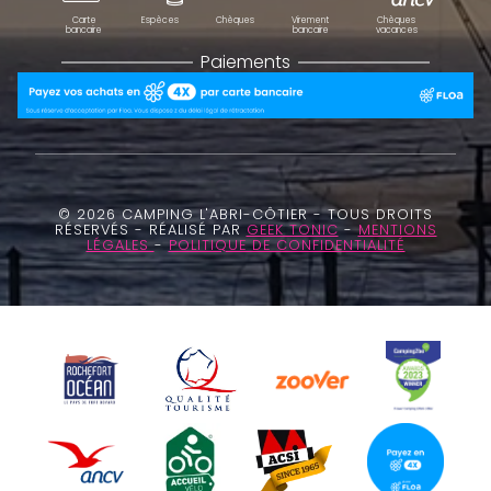
Carte
Espèces
Chèques
Virement
Chèques
bancaire
bancaire
vacances
Paiements
© 2026 CAMPING L'ABRI-CÔTIER - TOUS DROITS
RÉSERVÉS - RÉALISÉ PAR
GEEK TONIC
-
MENTIONS
LÉGALES
-
POLITIQUE DE CONFIDENTIALITÉ