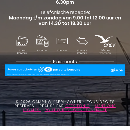
6.30pm
Telefonische receptie:
Maandag t/m zondag van 9.00 tot 12.00 uur en
van 14.30 tot 18.30 uur
Carte
Espèces
Chèques
Virement
Chèques
bancaire
bancaire
vacances
Paiements
© 2026 CAMPING L'ABRI-CÔTIER - TOUS DROITS
RÉSERVÉS - RÉALISÉ PAR
GEEK TONIC
-
MENTIONS
LÉGALES
-
POLITIQUE DE CONFIDENTIALITÉ