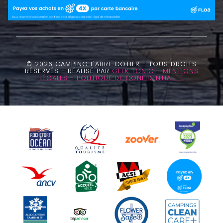
© 2026 CAMPING L'ABRI-CÔTIER - TOUS DROITS
RÉSERVÉS - RÉALISÉ PAR
GEEK TONIC
-
MENTIONS
LÉGALES
-
POLITIQUE DE CONFIDENTIALITÉ