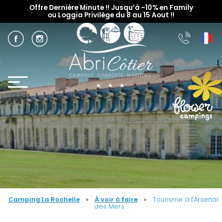
Offre Dernière Minute !! Jusqu’à -10% en Family
ou Loggia Privilège du 8 au 15 Aout !!
Camping La Rochelle
»
À voir à faire
»
Tourisme à l'Arsenal
des Mers